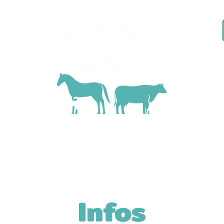
Kas
Leistungen
Notdienst
Karriere
News & In
Infos