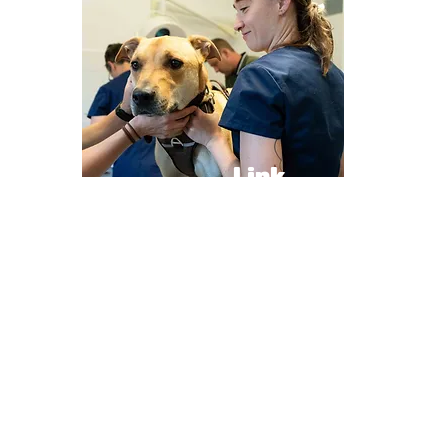
Link
s