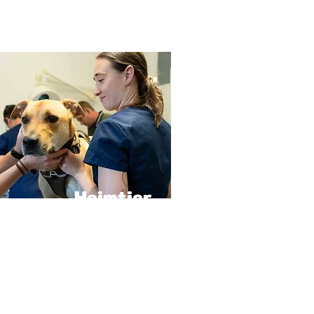
Heimtier
e