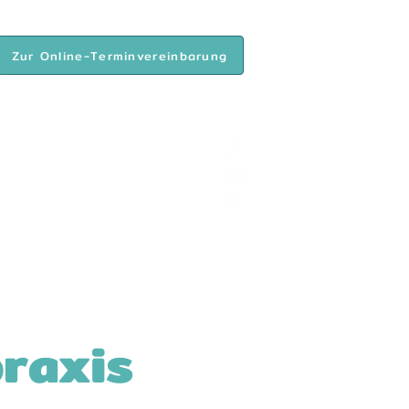
Zur Online-Terminvereinbarung
Praxis Gerolstein
Tel. 06591 984066
kontakt@tierarztpraxis-kohl.de
selburger Weg 9, 54568 Gerolstein
fos
Kontakt
raxis