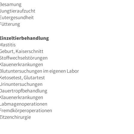
Besamung
Jungtieraufzucht
Eutergesundheit
Fütterung
Einzeltierbehandlung
Mastitis
Geburt, Kaiserschnitt
Stoffwechselstörungen
Klauenerkrankungen
Blutuntersuchungen im eigenen Labor
Ketosetest, Glutartest
Urinuntersuchungen
Dauertropfbehandlung
Klauenerkrankungen
Labmagenoperationen
Fremdkörperoperationen
Zitzenchirurgie