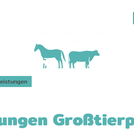
Kas
Leistungen
Notdienst
Karriere
News & In
tungen Großtierp